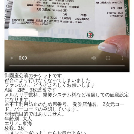
御園座公演のチケットです
都合により行けなくなってしまいました
ファンの方、どうぞよろしくお願いします
A席 2階 3枚連番です
メルカリ手数料、発券システム料など考慮しての値段設定
になります。
※不正利用防止のため席番号、 発券店舗名、 2次元コー
ド、バーコードのみ隠しています。
※転売目的ではありません。
年齢別...大人
エリア...東海
枚数...3枚
コメントございましたらお尋ね下さい