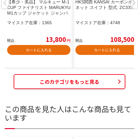
【希少・美品】 マルキュー M-1
HKS関西 KANSAI カーボンボン
CUP ファイナリスト MARUKYU
ネット スイフト 型式: ZC33S
M1カップ ジャケット ジャンパ
ー ■ プライムエリア がまかつ
マイストア在庫：
1365
マイストア在庫：
4748
ネクサス ダイワ
13,800
108,500
税込
円
税込
円
カートに入れる
カートに入れる
このカテゴリをもっと見る
この商品を見た人はこんな商品も見て
います