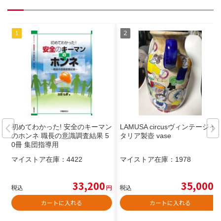
初めてわかった! 安全のキーマン
LAMUSA circusヴィンテージイ
のホンネ 職長の意識調査結果 5
タリア製壺 vase
0冊 集団指導用
マイストア在庫：
4422
マイストア在庫：
1978
33,200
35,000
税込
円
税込
円
カートに入れる
カートに入れる